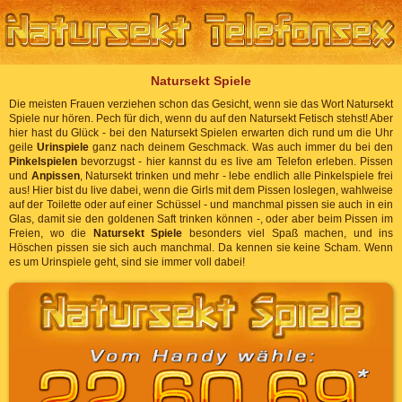
Natursekt Spiele
Die meisten Frauen verziehen schon das Gesicht, wenn sie das Wort Natursekt
Spiele nur hören. Pech für dich, wenn du auf den Natursekt Fetisch stehst! Aber
hier hast du Glück - bei den Natursekt Spielen erwarten dich rund um die Uhr
geile
Urinspiele
ganz nach deinem Geschmack. Was auch immer du bei den
Pinkelspielen
bevorzugst - hier kannst du es live am Telefon erleben. Pissen
und
Anpissen
, Natursekt trinken und mehr - lebe endlich alle Pinkelspiele frei
aus! Hier bist du live dabei, wenn die Girls mit dem Pissen loslegen, wahlweise
auf der Toilette oder auf einer Schüssel - und manchmal pissen sie auch in ein
Glas, damit sie den goldenen Saft trinken können -, oder aber beim Pissen im
Freien, wo die
Natursekt Spiele
besonders viel Spaß machen, und ins
Höschen pissen sie sich auch manchmal. Da kennen sie keine Scham. Wenn
es um Urinspiele geht, sind sie immer voll dabei!